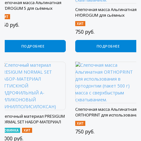
Слепочная масса Альгинатная
HYDROGUM 5 для сьёмных
Слепочная масса Альгинатная
протезов, сиреневая (пакет 453
HYDROGUM для сьёмных
ХИТ
г)
протезов, зеленый (пакет 500 г)
850
руб.
ХИТ
масса с быстрым схватыванием.
750
руб.
ПОДРОБНЕЕ
ПОДРОБНЕЕ
Слепочная масса Альгинатная
ORTHOPRINT для использования
Слепочный материал PRESIGUM
в ортодонтии (пакет 500 г) масса
NORMAL SET НАБОР-МАТЕРИАЛ
ХИТ
с сверхбыстрым схватыванием.
ОТТИСКНОЙ ГИДРОФИЛЬНЫЙ А-
НОВИНКА
ХИТ
750
руб.
СИЛИКОНОВЫЙ
9 000
руб.
(ВИНИЛПОЛИСИЛОКСАН)