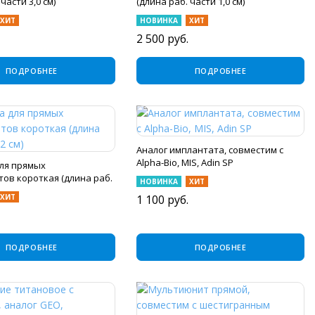
части 3,0 см)
(длина раб. части 1,0 см)
ХИТ
НОВИНКА
ХИТ
2 500
руб.
ПОДРОБНЕЕ
ПОДРОБНЕЕ
Аналог имплантата, совместим с
Alpha-Bio, MIS, Adin SP
ля прямых
ов короткая (длина раб.
НОВИНКА
ХИТ
ХИТ
1 100
руб.
ПОДРОБНЕЕ
ПОДРОБНЕЕ