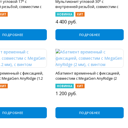
 угловой 17° с
Мультиюнит угловой 30° с
 резьбой, совместим с
внутренней резьбой, совместим с
One (3.5 мм), с винтом
MegaGen AnyOne (3.5 мм), с винтом
ХИТ
НОВИНКА
ХИТ
Ультрастом
4 400
руб.
ПОДРОБНЕЕ
ПОДРОБНЕЕ
ременный с фиксацией,
Абатмент временный с фиксацией,
с MegaGen AnyRidge (1.2
совместим с MegaGen AnyRidge (2
ом
мм), с винтом
ХИТ
НОВИНКА
ХИТ
1 200
руб.
ПОДРОБНЕЕ
ПОДРОБНЕЕ