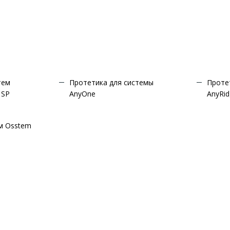
тем
Протетика для системы
Проте
 SP
AnyOne
AnyRi