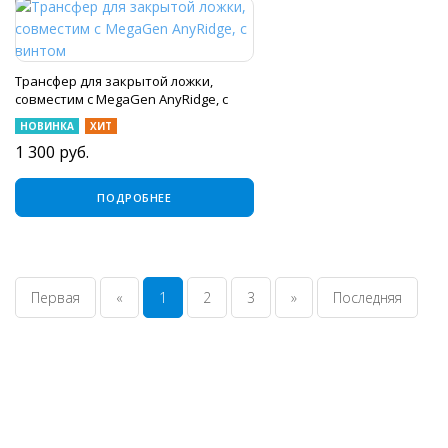
Трансфер для закрытой ложки,
совместим с MegaGen AnyRidge, с
винтом
НОВИНКА
ХИТ
1 300
руб.
ПОДРОБНЕЕ
Первая
«
1
2
3
»
Последняя