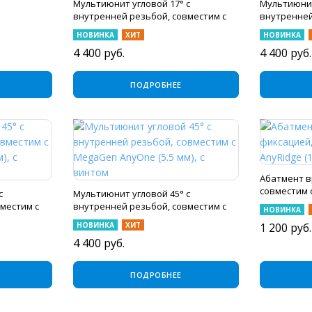
Мультиюнит угловой 17° с
Мультиюнит
внутренней резьбой, совместим с
внутренней
MegaGen AnyOne (2.5 мм), с винтом
MegaGen Any
НОВИНКА
ХИТ
НОВИНКА
4 400
руб.
4 400
руб.
ПОДРОБНЕЕ
Абатмент в
совместим 
с
Мультиюнит угловой 45° с
мм), с винт
местим с
внутренней резьбой, совместим с
НОВИНКА
 с винтом
MegaGen AnyOne (5.5 мм), с винтом
НОВИНКА
ХИТ
1 200
руб.
4 400
руб.
ПОДРОБНЕЕ