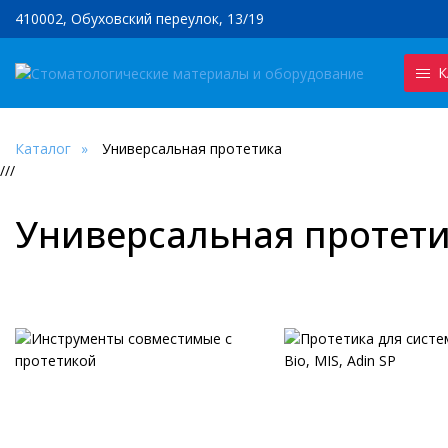
410002, Обуховский переулок, 13/19
К
Каталог
Универсальная протетика
///
Универсальная протет