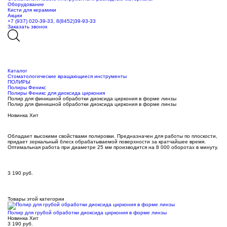
Оборудование
Кисти для керамики
Акции
+7 (937) 020-39-33, 8(8452)39-93-33
Заказать звонок
Каталог
Стоматологические вращающиеся инструменты
ПОЛИРЫ
Полиры Феникс
Полиры Феникс для диоксида циркония
Полир для финишной обработки диоксида циркония в форме линзы
Полир для финишной обработки диоксида циркония в форме линзы
Новинка
Хит
Обладает высокими свойствами полировки. Предназначен для работы по плоскости,
придает зеркальный блеск обрабатываемой поверхности за кратчайшее время.
Оптимальная работа при диаметре 25 мм производится на 8 000 оборотах в минуту.
3 190
руб.
Товары этой категории
Полир для грубой обработки диоксида циркония в форме линзы
Новинка
Хит
3 190
руб.