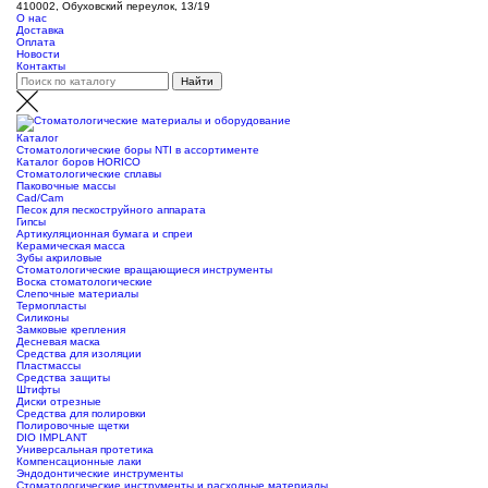
410002, Обуховский переулок, 13/19
О нас
Доставка
Оплата
Новости
Контакты
Каталог
Стоматологические боры NTI в ассортименте
Каталог боров HORICO
Стоматологические сплавы
Паковочные массы
Сad/Сam
Песок для пескоструйного аппарата
Гипсы
Артикуляционная бумага и спреи
Керамическая масса
Зубы акриловые
Стоматологические вращающиеся инструменты
Воска стоматологические
Слепочные материалы
Термопласты
Силиконы
Замковые крепления
Десневая маска
Средства для изоляции
Пластмассы
Средства защиты
Штифты
Диски отрезные
Средства для полировки
Полировочные щетки
DIO IMPLANT
Универсальная протетика
Компенсационные лаки
Эндодонтические инструменты
Стоматологические инструменты и расходные материалы