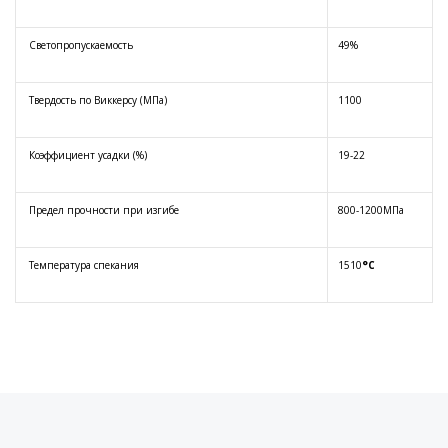
Светопропускаемость
49%
Твердость по Виккерсу (МПа)
1100
Коэффициент усадки (%)
19-22
Предел прочности при изгибе
800-1200МПа
Температура спекания
1510
°C