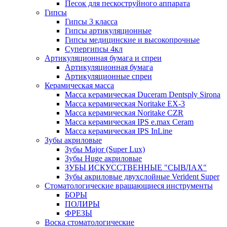
Песок для пескоструйного аппарата
Гипсы
Гипсы 3 класса
Гипсы артикуляционные
Гипсы медицинские и высокопрочные
Супергипсы 4кл
Артикуляционная бумага и спреи
Артикуляционная бумага
Артикуляционные спреи
Керамическая масса
Масса керамическая Duceram Dentsply Sirona
Масса керамическая Noritake EX-3
Масса керамическая Noritake CZR
Масса керамическая IPS e.max Ceram
Масса керамическая IPS InLine
Зубы акриловые
Зубы Major (Super Lux)
Зубы Huge акриловые
ЗУБЫ ИСКУССТВЕННЫЕ "СЫВЛАХ"
Зубы акриловые двухслойные Verident Super
Стоматологические вращающиеся инструменты
БОРЫ
ПОЛИРЫ
ФРЕЗЫ
Воска стоматологические