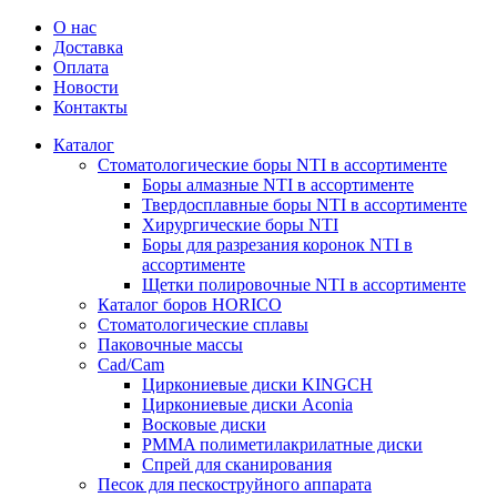
О нас
Доставка
Оплата
Новости
Контакты
Каталог
Стоматологические боры NTI в ассортименте
Боры алмазные NTI в ассортименте
Твердосплавные боры NTI в ассортименте
Хирургические боры NTI
Боры для разрезания коронок NTI в
ассортименте
Щетки полировочные NTI в ассортименте
Каталог боров HORICO
Стоматологические сплавы
Паковочные массы
Сad/Сam
Циркониевые диски KINGCH
Циркониевые диски Aconia
Восковые диски
PMMA полиметилакрилатные диски
Спрей для сканирования
Песок для пескоструйного аппарата