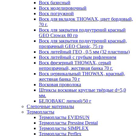
Воск базисный
Воск моделировочный
Воск погружной
Воск для вкладок THOWAX, цвет бордовый,
70 г.
Воск для закрытия поднутрений красный
GEO Crowax 80 гр
Воск для закрытия поднутрений красный,
прозрачный GEO Classic, 75 гр
Воск литейный ГЕО , 0,5 мм (32 пластины)
Воск литейный с грубым рифлением
Воск фрезерный THOWAX, серый
непрозрачный, жестяная банка 70 г.
Воск цервикальный THOWAX, красный,
жестяная банка 70 г
Восковая проволока
Штиксы восковые круглые твёрдые d=5,0
мм.
БЕЛОВАКС липкий/50 г
Слепочные материалы
Термопласты
Термопласты EVIDSUN
Термопласты Pressing Dental
Термопласты SIMPLEX
Термопласты Perflex