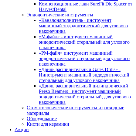
Компенсационные лаки SureFit Die Spacer от
HarvestDental
Эндодонтические инструменты
«Каналонаполнитель» инструмент
машинный эндодонтический для углового
наконечника
«М-файл» - инструмент машинный
эндодонтический стерильный для углового
наконечника
«РМ-файл» инструмент машинный
эндодонтический стерильный для углового
наконечника
«Дриль расширительный Gates Drills» -
Иинструмент машинный эндодонтический
стерильный для углового наконечника
«Дриль расширительный цилиндрический
Peeso Reamers - инструмент машинный
эндодонтический стерильный, для углового
наконечника
Стоматологические инструменты и расходные
материалы
Оборудование
Кисти для керамики
Акции