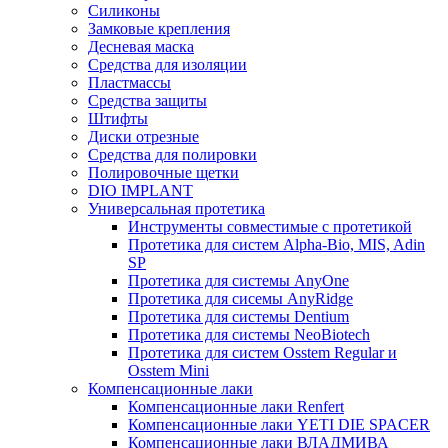
Силиконы
Замковые крепления
Десневая маска
Средства для изоляции
Пластмассы
Средства защиты
Штифты
Диски отрезные
Средства для полировки
Полировочные щетки
DIO IMPLANT
Универсальная протетика
Инструменты совместимые с протетикой
Протетика для систем Alpha-Bio, MIS, Adin
SP
Протетика для системы AnyOne
Протетика для сисемы AnyRidge
Протетика для системы Dentium
Протетика для системы NeoBiotech
Протетика для систем Osstem Regular и
Osstem Mini
Компенсационные лаки
Компенсационные лаки Renfert
Компенсационные лаки YETI DIE SPACER
Компенсационные лаки ВЛАДМИВА