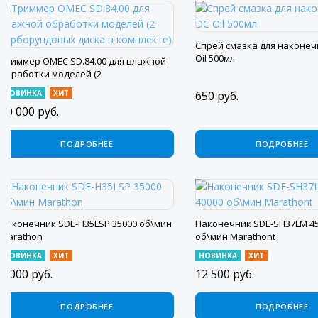
Спрей смазка для наконеч
Oil 500мл
Триммер OMEC SD.84.00 для влажной
обработки моделей (2
карборундовых диска в комплекте)
НОВИНКА
ХИТ
650
руб.
90 000
руб.
ПОДРОБНЕЕ
ПОДРОБНЕЕ
Наконечник SDE-H35LSP 35000 об\мин
Наконечник SDE-SH37LM 45
Marathon
об\мин Marathont
НОВИНКА
ХИТ
НОВИНКА
ХИТ
8 000
руб.
12 500
руб.
ПОДРОБНЕЕ
ПОДРОБНЕЕ